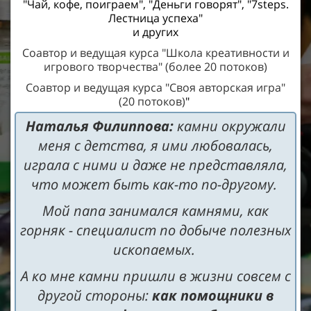
"Чай, кофе, поиграем", "Деньги говорят", "7steps.
Лестница успеха"
и других
Соавтор и ведущая курса "Школа креативности и
игрового творчества" (более 20 потоков)
Соавтор и ведущая курса "Своя авторская игра"
(20 потоков)
"
Наталья Филиппова:
камни окружали
меня с детства, я ими любовалась,
играла с ними и даже не представляла,
что может быть как-то по-другому.
Мой папа занимался камнями, как
горняк - специалист по добыче полезных
ископаемых.
А ко мне камни пришли в жизни совсем с
другой стороны:
как помощники в