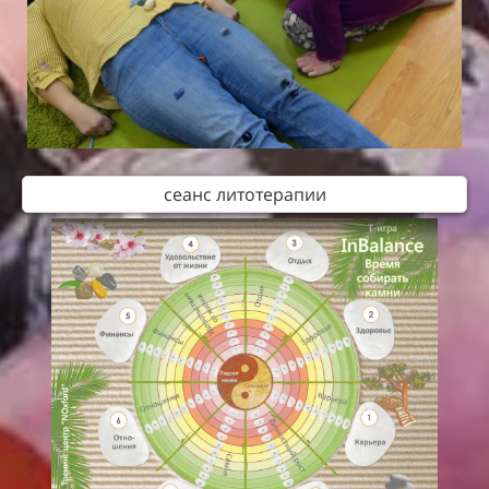
сеанс литотерапии